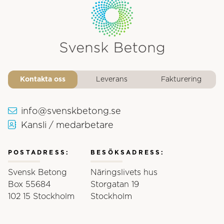
Svensk Betongs logotyp
Kontakta oss
Leverans
Fakturering
info@svenskbetong.se
Kansli / medarbetare
POSTADRESS:
BESÖKSADRESS:
Svensk Betong
Näringslivets hus
Box 55684
Storgatan 19
102 15 Stockholm
Stockholm