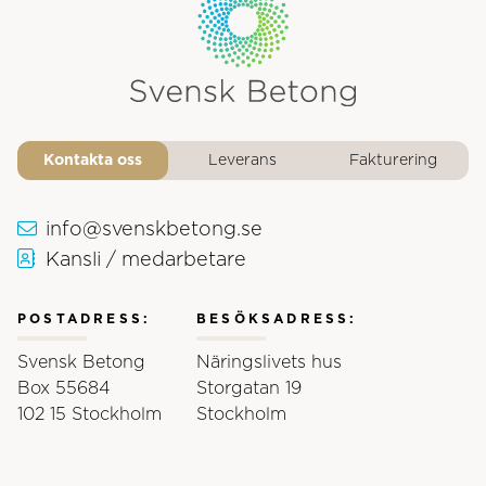
Svensk Betongs logotyp
Kontakta oss
Leverans
Fakturering
info@svenskbetong.se
Kansli / medarbetare
POSTADRESS:
BESÖKSADRESS:
Svensk Betong
Näringslivets hus
Box 55684
Storgatan 19
102 15 Stockholm
Stockholm