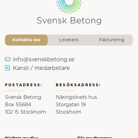
Svensk Betongs logotyp
Kontakta oss
Leverans
Fakturering
info@svenskbetong.se
Kansli / medarbetare
POSTADRESS:
BESÖKSADRESS:
Svensk Betong
Näringslivets hus
Box 55684
Storgatan 19
102 15 Stockholm
Stockholm