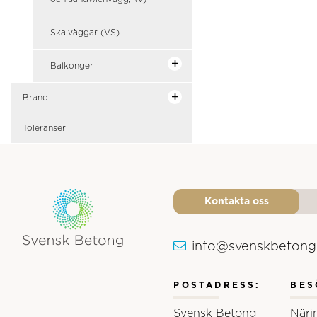
Skalväggar (VS)
Balkonger
Brand
Toleranser
Kontakta oss
info@svenskbetong
Svensk Betongs logotyp
POSTADRESS:
BES
Svensk Betong
Näri