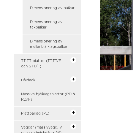
Dimensionering av balkar
Dimensionering av
takbalkar
Dimensionering av
mellanbjälklagsbalkar
TT-TT-plattor (TT,TT/F
och STT/F)
Håldäck
Massiva bjälklagsplattor (RD &
RD/F)
Plattbärlag (PL)
Väggar (massivvägg, V
och sandwichvägg, W)