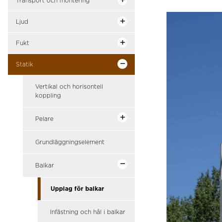
Transport och montering
Ljud
Fukt
Statik
Vertikal och horisontell
koppling
Pelare
Grundläggningselement
Balkar
Upplag för balkar
Infästning och hål i balkar