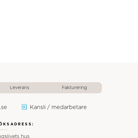
Leverans
Fakturering
.se
Kansli / medarbetare
ÖKSADRESS:
ngslivets hus