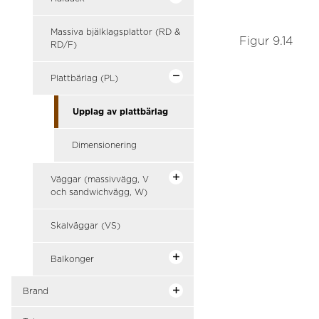
Massiva bjälklagsplattor (RD &
Figur 9.14
RD/F)
Plattbärlag (PL)
Upplag av plattbärlag
Dimensionering
Väggar (massivvägg, V
och sandwichvägg, W)
Skalväggar (VS)
Balkonger
Brand