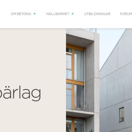
OM BETONG
HÅLLBARHET
UTBILDNINGAR
FORUM
bärlag