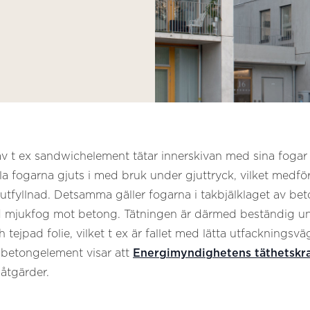
av t ex sandwichelement tätar innerskivan med sina fogar 
la fogarna gjuts i med bruk under gjuttryck, vilket medför 
i utfyllnad. Detsamma gäller fogarna i takbjälklaget av bet
 mjukfog mot betong. Tätningen är därmed beständig un
 tejpad folie, vilket t ex är fallet med lätta utfacknings
 betongelement visar att
Energimyndighetens täthetskra
 åtgärder.