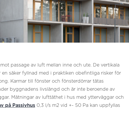
mot passage av luft mellan inne och ute. De vertikala
en säker fyllnad med i praktiken obefintliga risker för
ong. Karmar till fönster och fönsterdörrar tätas
der byggnadens livslängd och är inte beroende av
väggar. Mätningar av lufttäthet i hus med ytterväggar och
v på Passivhus
0,3 l/s m2 vid +- 50 Pa kan uppfyllas