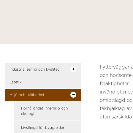
I ytterväggar 
Industrialisering och kvalitet
och horisontel
Estetik
felaktigheter 
invändigt med
Miljö och Hållbarhet
omlottlagd och
takbjälklag av
Förhållandet innemiljö och
ekologi
utan särskilda
Livslängd för byggnader