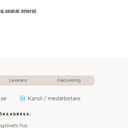
g sparar energi
.
Leverans
Fakturering
.se
Kansli / medarbetare
ÖKSADRESS:
ngslivets hus