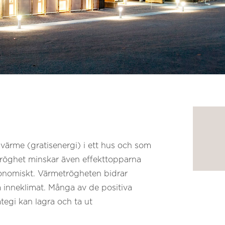
svärme (gratisenergi) i ett hus och som
tröghet minskar även effekttopparna
ekonomiskt. Värmetrögheten bidrar
a inneklimat. Många av de positiva
egi kan lagra och ta ut