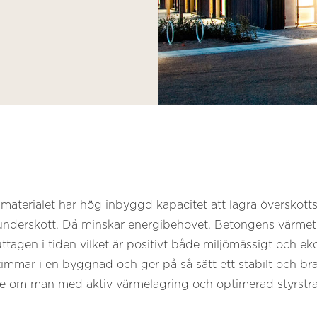
materialet har hög inbyggd kapacitet att lagra överskott
 underskott. Då minskar energibehovet. Betongens värme
tuttagen i tiden vilket är positivt både miljömässigt och 
stimmar i en byggnad och ger på så sätt ett stabilt och br
re om man med aktiv värmelagring och optimerad styrstrat