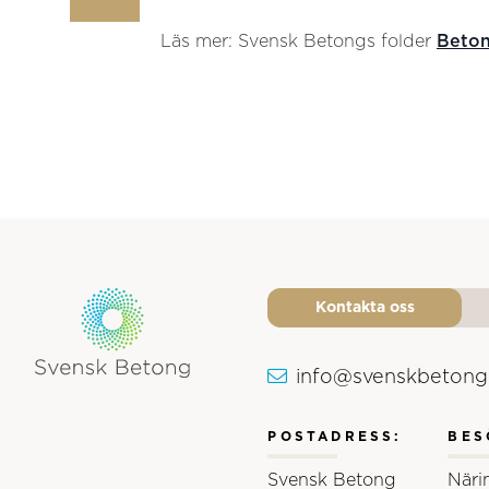
Läs mer: Svensk Betongs folder
Beton
Kontakta oss
info@svenskbetong
Svensk Betongs logotyp
POSTADRESS:
BES
Svensk Betong
Näri