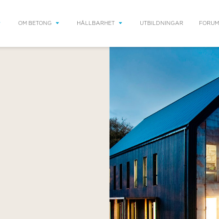
OM BETONG
HÅLLBARHET
UTBILDNINGAR
FORUM