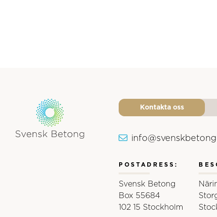
Kontakta oss
info@svenskbetong
Svensk Betongs logotyp
POSTADRESS:
BES
Svensk Betong
Näri
Box 55684
Stor
102 15 Stockholm
Stoc