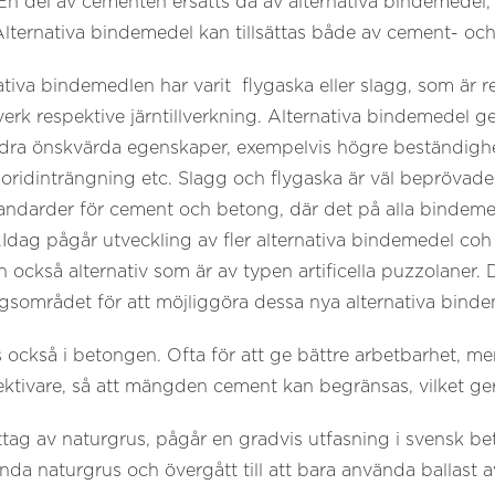
En del av cementen ersätts då av alternativa bindemedel
lternativa bindemedel kan tillsättas både av cement- och
va bindemedlen har varit flygaska eller slagg, som är re
erk respektive järntillverkning. Alternativa bindemedel ge
dra önskvärda egenskaper, exempelvis högre beständighe
kloridinträngning etc. Slagg och flygaska är väl bepröv
ndarder för cement och betong, där det på alla bindemede
Idag pågår utveckling av fler alternativa bindemedel co
också alternativ som är av typen artificella puzzolaner. D
gsområdet för att möjliggöra dessa nya alternativa binde
ckså i betongen. Ofta för att ge bättre arbetbarhet, men 
ktivare, så att mängden cement kan begränsas, vilket ger
tag av naturgrus, pågår en gradvis utfasning i svensk be
da naturgrus och övergått till att bara använda ballast a