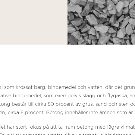
rial som krossat berg, bindemedel och vatten, där det g
tiva bindemedel, som exempelvis slagg och flygaska, anv
ng består till cirka 80 procent av grus, sand och sten o
n, cirka 6 procent. Betong innehåller inte ämnen som är far
t har stort fokus på att ta fram betong med lägre klim