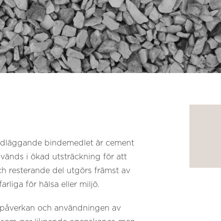
rundläggande bindemedlet är cement
änds i ökad utsträckning för att
ch resterande del utgörs främst av
liga för hälsa eller miljö.
atpåverkan och användningen av