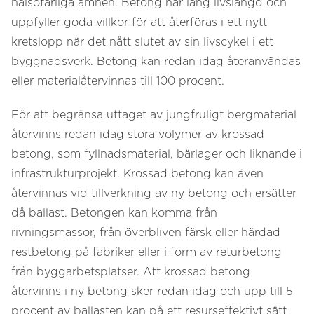
hälsofarliga ämnen. Betong har lång livslängd och
uppfyller goda villkor för att återföras i ett nytt
kretslopp när det nått slutet av sin livscykel i ett
byggnadsverk. Betong kan redan idag återanvändas
eller materialåtervinnas till 100 procent.
För att begränsa uttaget av jungfruligt bergmaterial
återvinns redan idag stora volymer av krossad
betong, som fyllnadsmaterial, bärlager och liknande i
infrastrukturprojekt. Krossad betong kan även
återvinnas vid tillverkning av ny betong och ersätter
då ballast. Betongen kan komma från
rivningsmassor, från överbliven färsk eller härdad
restbetong på fabriker eller i form av returbetong
från byggarbetsplatser. Att krossad betong
återvinns i ny betong sker redan idag och upp till 5
procent av ballasten kan på ett resurseffektivt sätt