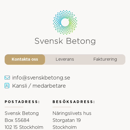
Svensk Betongs logotyp
Kontakta oss
Leverans
Fakturering
info@svenskbetong.se
Kansli / medarbetare
POSTADRESS:
BESÖKSADRESS:
Svensk Betong
Näringslivets hus
Box 55684
Storgatan 19
102 15 Stockholm
Stockholm