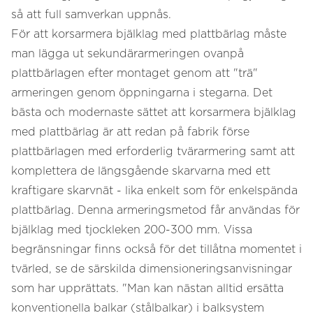
så att full samverkan uppnås.
För att korsarmera bjälklag med plattbärlag måste
man lägga ut sekundärarmeringen ovanpå
plattbärlagen efter montaget genom att "trä"
armeringen genom öppningarna i stegarna. Det
bästa och modernaste sättet att korsarmera bjälklag
med plattbärlag är att redan på fabrik förse
plattbärlagen med erforderlig tvärarmering samt att
komplettera de längsgående skarvarna med ett
kraftigare skarvnät - lika enkelt som för enkelspända
plattbärlag. Denna armeringsmetod får användas för
bjälklag med tjockleken 200-300 mm. Vissa
begränsningar finns också för det tillåtna momentet i
tvärled, se de särskilda dimensioneringsanvisningar
som har upprättats. "Man kan nästan alltid ersätta
konventionella balkar (stålbalkar) i balksystem