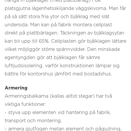
hänga in bjälklaget (med plattbärlag) i de
platsgjutna lägenhetsskiljande väggskivorna. Man får
på så sätt stora fria ytor och bjälklag med slät
undersida. Man kan på fabrik montera cellplast
direkt på plattbärlagen. Täckningen av bjälklagsytan
kan bli upp till 65%. Cellplasten gör bjälklagen lättare
vilket möjliggör större spännvidder. Den minskade
egentyngden gör att bjälklagen får sämre
luftljudsisolering, varför konstruktionen lämpar sig
bättre för kontorshus jämfört med bostadshus.
Armering
Armeringsbalkarna (kallas alltid stegar) har två
viktiga funktioner:
- styva upp elementen vid hantering på fabrik,
transport och montering.
- armera gjutfogen mellan element och pågjutning,