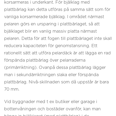
korsarmeras i underkant. För bjälklag med
plattbärlag kan detta utföras på samma sätt som för
vanliga korsarmerade bjälklag. I området närmast
pelaren görs en ursparing i plattbärlaget, så att
bjälklaget blir en vanlig massiv platta närmast
pelaren. Detta för att fogen till plattbärlaget inte skall
reducera kapaciteten för genomstansning. Ett
rationellt sätt att utföra pelardäck är att lägga en rad
förspända plattbärlag över pelarraderna
(primärriktning). Ovanpå dessa plattbärlag lägger
man i sekundärriktningen slaka eller förspända
plattbärlag. Nivå-skillnaden som då uppstår är bara
70 mm.
Vid byggnader med t ex butiker eller garage i
bottenvåningen och bostäder ovanför, kan man