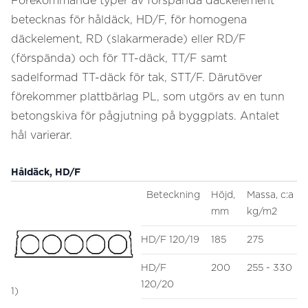
Förekommande typer av förspända däckelement
betecknas för håldäck, HD/F, för homogena
däckelement, RD (slakarmerade) eller RD/F
(förspända) och för TT-däck, TT/F samt
sadelformad TT-däck för tak, STT/F. Därutöver
förekommer plattbärlag PL, som utgörs av en tunn
betongskiva för pågjutning på byggplats. Antalet
hål varierar.
Håldäck, HD/F
Beteckning
Höjd,
Massa, c:a
mm
kg/m2
HD/F 120/19
185
275
HD/F
200
255 - 330
120/20
1)