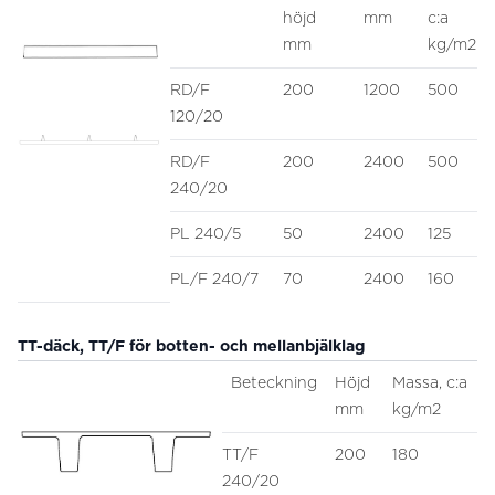
höjd
mm
c:a
mm
kg/m2
RD/F
200
1200
500
120/20
RD/F
200
2400
500
240/20
PL 240/5
50
2400
125
PL/F 240/7
70
2400
160
TT-däck, TT/F för botten- och mellanbjälklag
Beteckning
Höjd
Massa, c:a
mm
kg/m2
TT/F
200
180
240/20