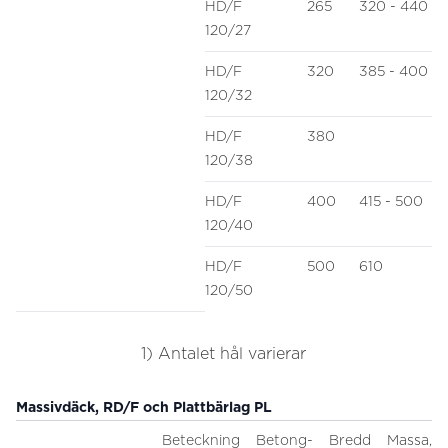
HD/F
265
320 - 440
120/27
HD/F
320
385 - 400
120/32
HD/F
380
120/38
HD/F
400
415 - 500
120/40
HD/F
500
610
120/50
1) Antalet hål varierar
Massivdäck, RD/F och Plattbärlag PL
Beteckning
Betong-
Bredd
Massa,