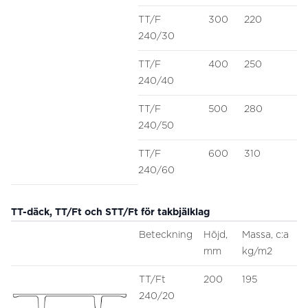
TT/F
300
220
240/30
TT/F
400
250
240/40
TT/F
500
280
240/50
TT/F
600
310
240/60
TT-däck, TT/Ft och STT/Ft för takbjälklag
Beteckning
Höjd,
Massa, c:a
mm
kg/m2
TT/Ft
200
195
240/20