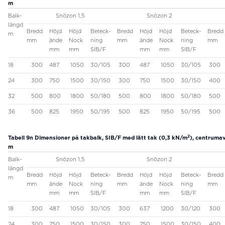
m
Balk-
Snözon 1,5
Snözon 2
längd
Bredd
Höjd
Höjd
Beteck-
Bredd
Höjd
Höjd
Beteck-
Bredd
m
mm
ände
Nock
ning
mm
ände
Nock
ning
mm
mm
mm
SIB/F
mm
mm
SIB/F
18
300
487
1050
30/105
300
487
1050
30/105
300
24
300
750
1500
30/150
300
750
1500
30/150
400
32
500
800
1800
50/180
500
800
1800
50/180
500
36
500
825
1950
50/195
500
825
1950
50/195
500
2
Tabell 9n
Dimensioner på takbalk, SIB/F med lätt tak (0,3 kN/m
), centrumav
m
Balk-
Snözon 1,5
Snözon 2
längd
Bredd
Höjd
Höjd
Beteck-
Bredd
Höjd
Höjd
Beteck-
Bredd
m
mm
ände
Nock
ning
mm
ände
Nock
ning
mm
mm
mm
SIB/F
mm
mm
SIB/F
18
300
487
1050
30/105
300
637
1200
30/120
300
24
300
750
1500
30/150
300
750
1500
30/150
400