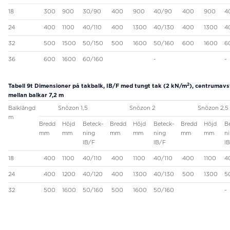
18
300
900
30/90
400
900
40/90
400
900
4
24
400
1100
40/110
400
1300
40/130
400
1300
4
32
500
1500
50/150
500
1600
50/160
600
1600
6
36
600
1600
60/160
-
-
2
Tabell 9t
Dimensioner på takbalk, IB/F med tungt tak (2 kN/m
), centrumav
mellan balkar 7,2 m
Balklängd
Snözon 1,5
Snözon 2
Snözon 2,5
m
Bredd
Höjd
Beteck-
Bredd
Höjd
Beteck-
Bredd
Höjd
B
mm
mm
ning
mm
mm
ning
mm
mm
n
IB/F
IB/F
I
18
400
1100
40/110
400
1100
40/110
400
1100
4
24
400
1200
40/120
400
1300
40/130
500
1300
5
32
500
1600
50/160
500
1600
50/160
-