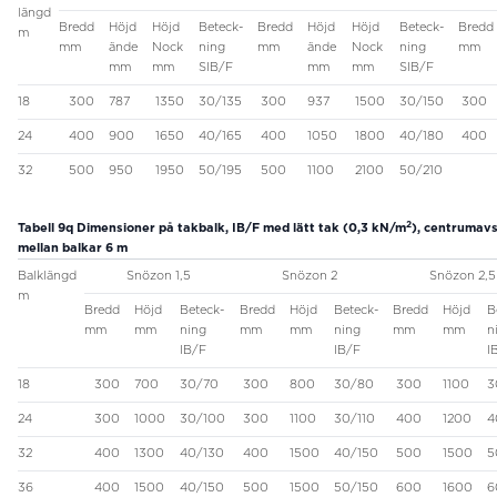
längd
Bredd
Höjd
Höjd
Beteck-
Bredd
Höjd
Höjd
Beteck-
Bredd
m
mm
ände
Nock
ning
mm
ände
Nock
ning
mm
mm
mm
SIB/F
mm
mm
SIB/F
18
300
787
1350
30/135
300
937
1500
30/150
300
24
400
900
1650
40/165
400
1050
1800
40/180
400
32
500
950
1950
50/195
500
1100
2100
50/210
2
Tabell 9q
Dimensioner på takbalk, IB/F med lätt tak (0,3 kN/m
), centrumav
mellan balkar 6 m
Balklängd
Snözon 1,5
Snözon 2
Snözon 2,5
m
Bredd
Höjd
Beteck-
Bredd
Höjd
Beteck-
Bredd
Höjd
B
mm
mm
ning
mm
mm
ning
mm
mm
n
IB/F
IB/F
I
18
300
700
30/70
300
800
30/80
300
1100
3
24
300
1000
30/100
300
1100
30/110
400
1200
4
32
400
1300
40/130
400
1500
40/150
500
1500
5
36
400
1500
40/150
500
1500
50/150
600
1600
6