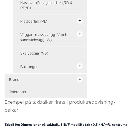
Massiva bjälklagsplattor (RD &
RD/F)
Plattbärlag (PL)
Väggar (massivvägg, V och
sandwichvägg, W)
Skalväggar (VS)
Balkonger
Brand
Toleranser
Exempel på takbalkar finns i produktredovisning-
balkar
2
Tabell 9m
Dimensioner på takbalk, SIB/F med lätt tak (0,3 kN/m
), centruma