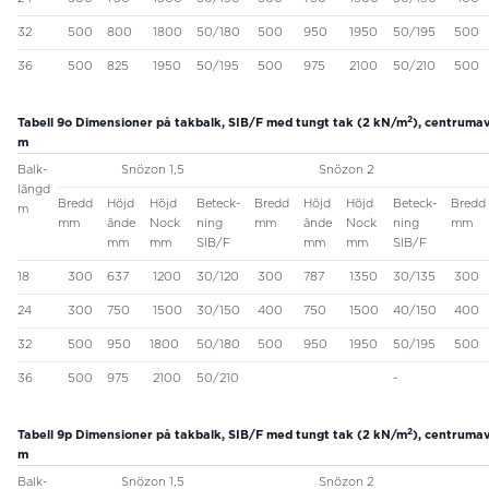
32
500
800
1800
50/180
500
950
1950
50/195
500
36
500
825
1950
50/195
500
975
2100
50/210
500
2
Tabell 9o
Dimensioner på takbalk, SIB/F med tungt tak (2 kN/m
), centruma
m
Balk-
Snözon 1,5
Snözon 2
längd
Bredd
Höjd
Höjd
Beteck-
Bredd
Höjd
Höjd
Beteck-
Bredd
m
mm
ände
Nock
ning
mm
ände
Nock
ning
mm
mm
mm
SIB/F
mm
mm
SIB/F
18
300
637
1200
30/120
300
787
1350
30/135
300
24
300
750
1500
30/150
400
750
1500
40/150
400
32
500
950
1800
50/180
500
950
1950
50/195
500
36
500
975
2100
50/210
-
2
Tabell 9p
Dimensioner på takbalk, SIB/F med tungt tak (2 kN/m
), centrumav
m
Balk-
Snözon 1,5
Snözon 2