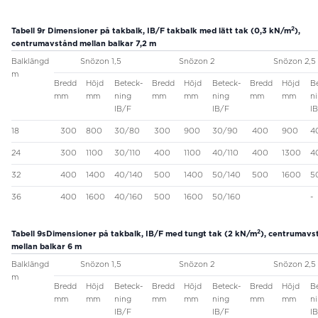
2
Tabell 9r
Dimensioner på takbalk, IB/F takbalk med lätt tak (0,3 kN/m
),
centrumavstånd mellan balkar 7,2 m
Balklängd
Snözon 1,5
Snözon 2
Snözon 2,5
m
Bredd
Höjd
Beteck-
Bredd
Höjd
Beteck-
Bredd
Höjd
B
mm
mm
ning
mm
mm
ning
mm
mm
n
IB/F
IB/F
I
18
300
800
30/80
300
900
30/90
400
900
4
24
300
1100
30/110
400
1100
40/110
400
1300
4
32
400
1400
40/140
500
1400
50/140
500
1600
5
36
400
1600
40/160
500
1600
50/160
-
2
Tabell 9s
Dimensioner på takbalk, IB/F med tungt tak (2 kN/m
), centrumavs
mellan balkar 6 m
Balklängd
Snözon 1,5
Snözon 2
Snözon 2,5
m
Bredd
Höjd
Beteck-
Bredd
Höjd
Beteck-
Bredd
Höjd
B
mm
mm
ning
mm
mm
ning
mm
mm
n
IB/F
IB/F
I