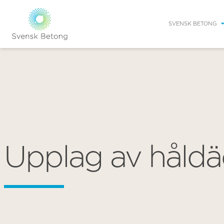
SVENSK BETONG
Upplag av håldä