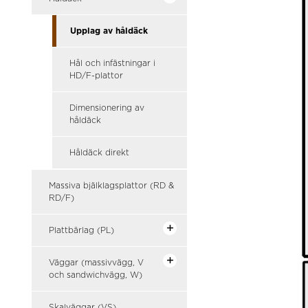
Upplag av håldäck
Hål och infästningar i
HD/F-plattor
Dimensionering av
håldäck
Håldäck direkt
Massiva bjälklagsplattor (RD &
RD/F)
Plattbärlag (PL)
Väggar (massivvägg, V
och sandwichvägg, W)
Skalväggar (VS)