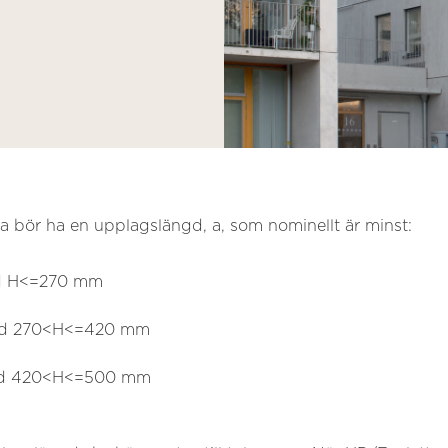
a bör ha en upplagslängd, a, som nominellt är minst:
d H<=270 mm
id 270<H<=420 mm
id 420<H<=500 mm