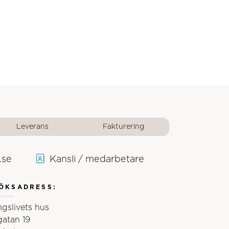
Leverans
Fakturering
.se
Kansli / medarbetare
ÖKSADRESS:
ngslivets hus
gatan 19