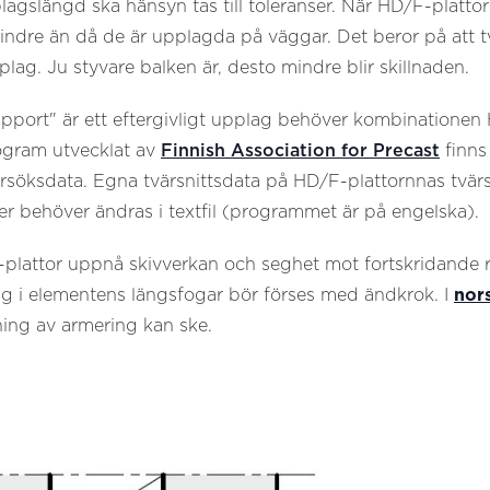
lagslängd ska hänsyn tas till toleranser. När HD/F-platto
ndre än då de är upplagda på väggar. Det beror på att tv
pplag. Ju styvare balken är, desto mindre blir skillnaden.
upport" är ett eftergivligt upplag behöver kombinationen HD
ogram utvecklat av
Finnish Association for Precast
finns
rsöksdata. Egna tvärsnittsdata på HD/F-plattornnas tvärs
er behöver ändras i textfil (programmet är på engelska).
-plattor uppnå skivverkan och seghet mot fortskridande ra
ng i elementens längsfogar bör förses med ändkrok. I
nor
ing av armering kan ske.