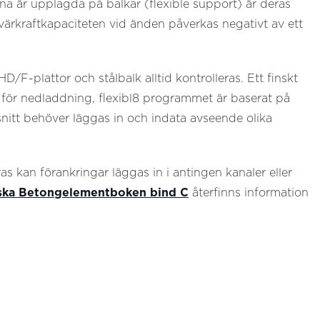
rna är upplagda på balkar (flexible support) är deras
ärkraftkapaciteten vid änden påverkas negativt av ett
/F-plattor och stålbalk alltid kontrolleras. Ett finskt
 för nedladdning, flexibl8 programmet är baserat på
nitt behöver läggas in och indata avseende olika
s kan förankringar läggas in i antingen kanaler eller
ska Betongelementboken bind C
återfinns information