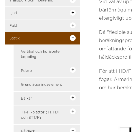
Transport och montering
Vid val av upp
bärförmåga mi
Ljud
eftergivligt u
Fukt
Då "flexible s
Statik
beräkningspr
omfattande fö
Vertikal och horisontell
håldäcksprofil
koppling
Pelare
För att i HD/F
fogar. Armeri
Grundläggningselement
om hur beräkn
Balkar
TT-TT-plattor (TT,TT/F
och STT/F)
Håldäck