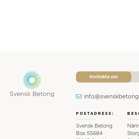
Kontakta oss
info@svenskbetong
Svensk Betongs logotyp
POSTADRESS:
BES
Svensk Betong
Näri
Box 55684
Stor