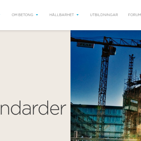
OM BETONG
HÅLLBARHET
UTBILDNINGAR
FORUM
andarder