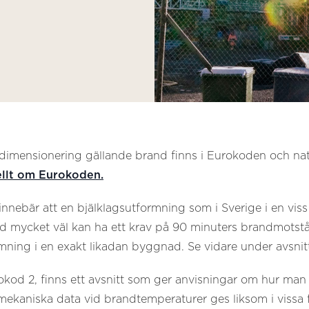
dimensionering gällande brand finns i Eurokoden och nati
llt om Eurokoden.
 innebär att en bjälklagsutformning som i Sverige i en vi
mycket väl kan ha ett krav på 90 minuters brandmotstånd 
mning i en exakt likadan byggnad. Se vidare under avsnit
rokod 2, finns ett avsnitt som ger anvisningar om hur ma
ekaniska data vid brandtemperaturer ges liksom i vissa f