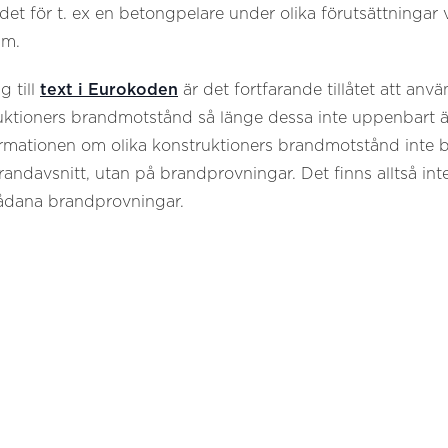
t för t. ex en betongpelare under olika förutsättningar v
mm.
 till
text i Eurokoden
är det fortfarande tillåtet att anv
ktioners brandmotstånd så länge dessa inte uppenbart är
formationen om olika konstruktioners brandmotstånd inte
andavsnitt, utan på brandprovningar. Det finns alltså in
sådana brandprovningar.