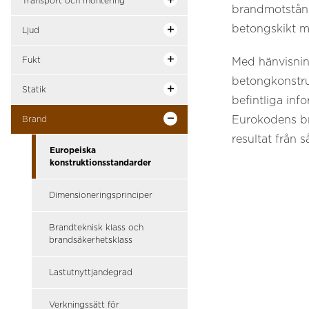
Transport och montering
brandmotstånde
betongskikt 
Ljud
Fukt
Med hänvisning
betongkonstru
Statik
befintliga in
Eurokodens br
Brand
resultat från 
Europeiska
konstruktionsstandarder
Dimensioneringsprinciper
Brandteknisk klass och
brandsäkerhetsklass
Lastutnyttjandegrad
Verkningssätt för