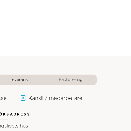
Leverans
Fakturering
.se
Kansli / medarbetare
ÖKSADRESS:
ngslivets hus