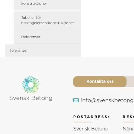
konstruktioner
Tabeller för
betongelementkonstruktioner
Referenser
Toleranser
Kontakta oss
info@svenskbetong
Svensk Betongs logotyp
POSTADRESS:
BES
Svensk Betong
Näri