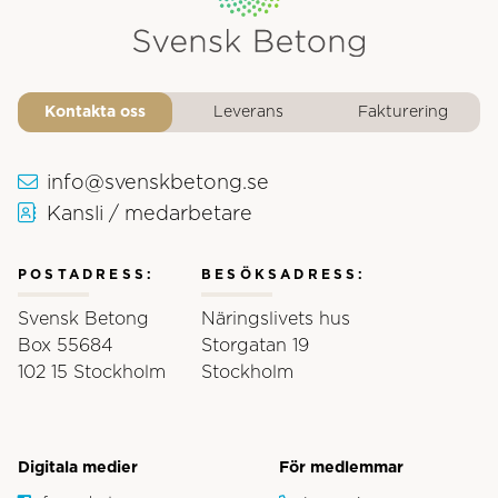
Svensk Betongs logotyp
Kontakta oss
Leverans
Fakturering
info@svenskbetong.se
Kansli / medarbetare
POSTADRESS:
BESÖKSADRESS:
Svensk Betong
Näringslivets hus
Box 55684
Storgatan 19
102 15 Stockholm
Stockholm
Digitala medier
För medlemmar