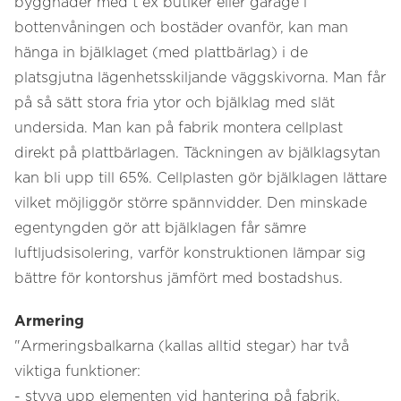
byggnader med t ex butiker eller garage i
bottenvåningen och bostäder ovanför, kan man
hänga in bjälklaget (med plattbärlag) i de
platsgjutna lägenhetsskiljande väggskivorna. Man får
på så sätt stora fria ytor och bjälklag med slät
undersida. Man kan på fabrik montera cellplast
direkt på plattbärlagen. Täckningen av bjälklagsytan
kan bli upp till 65%. Cellplasten gör bjälklagen lättare
vilket möjliggör större spännvidder. Den minskade
egentyngden gör att bjälklagen får sämre
luftljudsisolering, varför konstruktionen lämpar sig
bättre för kontorshus jämfört med bostadshus.
Armering
"Armeringsbalkarna (kallas alltid stegar) har två
viktiga funktioner:
- styva upp elementen vid hantering på fabrik,