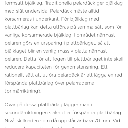
formsatt bjälklag. Traditionella pelardäck ger bjälklag
med slät undersida. Pelardäck måste alltid
korsarmeras i underkant. För bjälklag med
plattbärlag kan detta utföras på samma sätt som för
vanliga korsarmerade bjälklag. I området närmast
pelaren görs en ursparing i plattbärlaget, så att
bjälklaget blir en vanlig massiv platta närmast
pelaren. Detta för att fogen till plattbärlaget inte skall
reducera kapaciteten för genomstansning. Ett
rationellt sätt att utföra pelardäck är att lägga en rad
förspända plattbärlag över pelarraderna
(primärriktning).
Ovanpå dessa plattbärlag lägger man i
sekundärriktningen slaka eller förspända plattbärlag.
Nivå-skillnaden som då uppstår är bara 70 mm. Vid