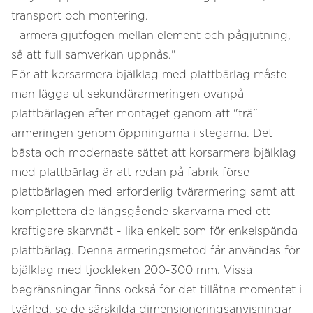
transport och montering.
- armera gjutfogen mellan element och pågjutning,
så att full samverkan uppnås."
För att korsarmera bjälklag med plattbärlag måste
man lägga ut sekundärarmeringen ovanpå
plattbärlagen efter montaget genom att "trä"
armeringen genom öppningarna i stegarna. Det
bästa och modernaste sättet att korsarmera bjälklag
med plattbärlag är att redan på fabrik förse
plattbärlagen med erforderlig tvärarmering samt att
komplettera de längsgående skarvarna med ett
kraftigare skarvnät - lika enkelt som för enkelspända
plattbärlag. Denna armeringsmetod får användas för
bjälklag med tjockleken 200-300 mm. Vissa
begränsningar finns också för det tillåtna momentet i
tvärled, se de särskilda dimensioneringsanvisningar