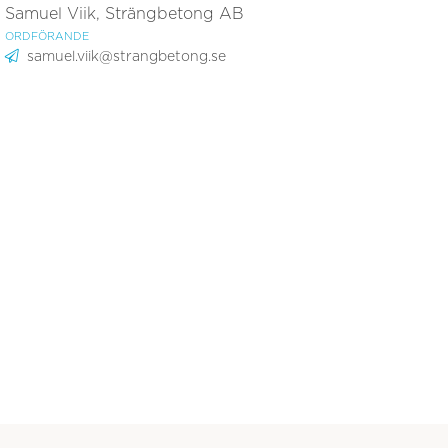
Samuel Viik, Strängbetong AB
ORDFÖRANDE
samuel.viik@strangbetong.se