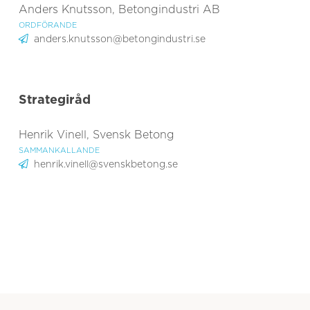
Anders Knutsson, Betongindustri AB
ORDFÖRANDE
anders.knutsson@betongindustri.se
Strategiråd
Henrik Vinell, Svensk Betong
SAMMANKALLANDE
henrik.vinell@svenskbetong.se