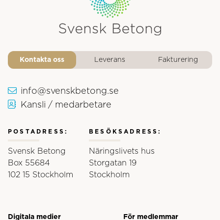
Svensk Betongs logotyp
Kontakta oss
Leverans
Fakturering
info@svenskbetong.se
Kansli / medarbetare
POSTADRESS:
BESÖKSADRESS:
Svensk Betong
Näringslivets hus
Box 55684
Storgatan 19
102 15 Stockholm
Stockholm
Digitala medier
För medlemmar