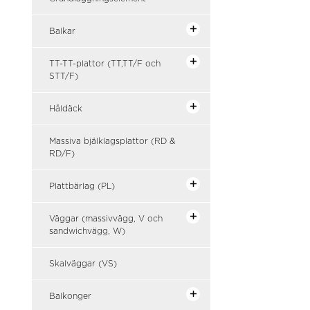
Balkar
TT-TT-plattor (TT,TT/F och
STT/F)
Håldäck
Massiva bjälklagsplattor (RD &
RD/F)
Plattbärlag (PL)
Väggar (massivvägg, V och
sandwichvägg, W)
Skalväggar (VS)
Balkonger