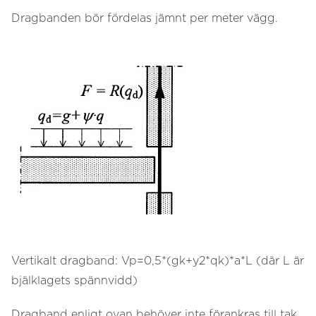
Dragbanden bör fördelas jämnt per meter vägg.
Vertikalt dragband: Vp=0,5*(gk+y2*qk)*a*L (där L är
bjälklagets spännvidd)
Dragband enligt ovan behöver inte förankras till tak