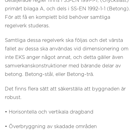
detaljerade regler finns i SS-EN 1991-1-7, (Olyckslast)
primärt bilaga A, och dels i SS-EN 1992-1-1 (Betong).
För att få en komplett bild behöver samtliga
regelverk studeras.
Samtliga dessa regelverk ska följas och det värsta
fallet av dessa ska användas vid dimensionering om
inte EKS anger något annat, och detta gäller även
samverkanskonstruktioner med bärande delar av
betong. Betong-stål, eller Betong-trä.
Det finns flera sätt att säkerställa att byggnaden är
robust.
• Horisontella och vertikala dragband
• Överbryggning av skadade områden