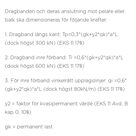
Dragbanden och deras anslutning mot pelare eller
balk ska dimensioneras för följande krafter:
1. Dragband längs kant: Tp=0,3*(gk+y2*qk)*a*L
(dock högst 300 kN) (EKS 11 17§)
2. Dragband inre förband: Ti =0,6*(gk+y2*qk)*a*L
(dock högst 600 kN) (EKS 11 17§)
3. För inre förband vinkelrätt upplagslinjer: qi =0,6*
(gk+y2*qk)*a*L (dock högst 80kN/m) (EKS 11 17§)
y2 = faktor för kvasipermanent värde (EKS 11 Avd. B
kap 0, 10§)
gk = permanent last