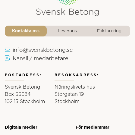
Svensk Betongs logotyp
Kontakta oss
Leverans
Fakturering
info@svenskbetong.se
Kansli / medarbetare
POSTADRESS:
BESÖKSADRESS:
Svensk Betong
Näringslivets hus
Box 55684
Storgatan 19
102 15 Stockholm
Stockholm
Digitala medier
För medlemmar