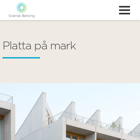
Platta på mark