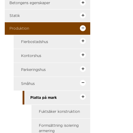
Betongens egenskaper
Statik
Produktion
Flerbostadshus
Kontorshus
Parkeringshus
Småhus
Platta på mark
Fuktsäker konstruktion
Formsättning isolering
armering