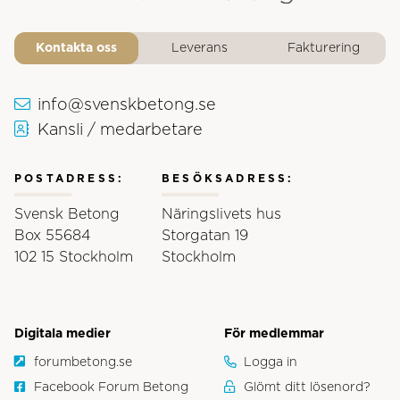
Svensk Betongs logotyp
Kontakta oss
Leverans
Fakturering
info@svenskbetong.se
Kansli / medarbetare
POSTADRESS:
BESÖKSADRESS:
Svensk Betong
Näringslivets hus
Box 55684
Storgatan 19
102 15 Stockholm
Stockholm
Digitala medier
För medlemmar
forumbetong.se
Logga in
Facebook Forum Betong
Glömt ditt lösenord?