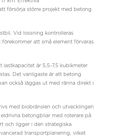
 17 km. Effektiva
att försörja större projekt med betong
tbil. Vid lossning kontrolleras
t förekommer att små element förvaras
 lastkapacitet är 5,5-7,5 kubikmeter
stas. Det vanligaste är att betong
an också läggas ut med ränna direkt i
rivs med biobränslen och utvecklingen
r eldrivna betongbilar med roterare på
t och ligger i den strategiska
avancerad transportplanering, vilket