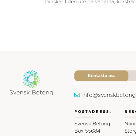
minskar tiden ute på vägarna, körsträ
Kontakta oss
info@svenskbetong
Svensk Betongs logotyp
POSTADRESS:
BES
Svensk Betong
Näri
Box 55684
Stor