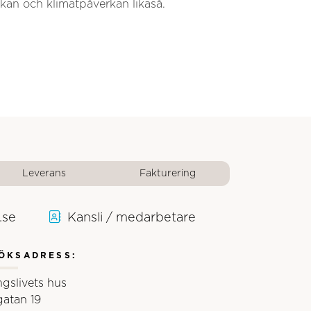
ckan och klimatpåverkan likaså.
Leverans
Fakturering
.se
Kansli / medarbetare
ÖKSADRESS:
ngslivets hus
gatan 19