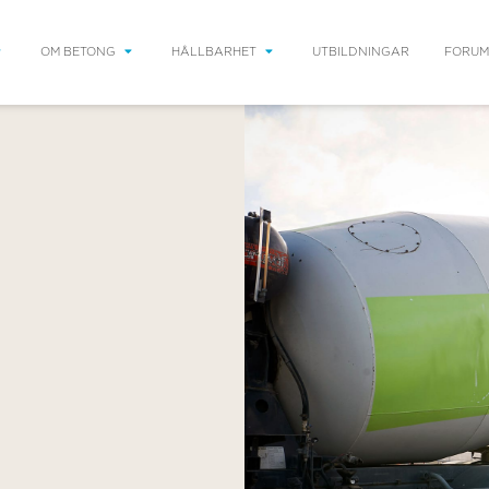
OM BETONG
HÅLLBARHET
UTBILDNINGAR
FORUM