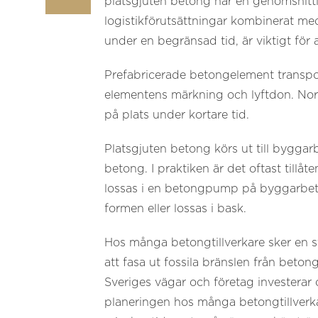
platsgjuten betong har en genomsnittlig
logistikförutsättningar kombinerat med
under en begränsad tid, är viktigt för
Prefabricerade betongelement transporte
elementens märkning och lyftdon. Norm
på plats under kortare tid.
Platsgjuten betong körs ut till byggar
betong. I praktiken är det oftast till
lossas i en betongpump på byggarbets
formen eller lossas i bask.
Hos många betongtillverkare sker en s
att fasa ut fossila bränslen från beto
Sveriges vägar och företag investerar o
planeringen hos många betongtillverkar