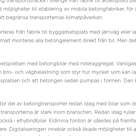
 transportsträcka i Sverige från fabrik till arbetsplats på
 möjligheter till etablering av mobila betongfabriker, för 
 att begränsa transporternas klimatpåverkan.
ras från fabrik till byggarbetsplats med järnväg eller las
alt monteras alla betongelement direkt från bil. Men de
betsplatsen med betongbilar med roteraggregat. Vanligast
åten bro- och vägbelastning som styr hur mycket som kan la
platsen och att betongen sedan pumpas i formen. Den k
tor del av betongtransporter redan idag med bilar som d
ngtransporterna är stark inom branschen. Redan idag rulla
ckså i elhybridbilar. Eldrivna fordon är således på framfar
e. Digitaliseringen innebär också ökade möjligheter till 