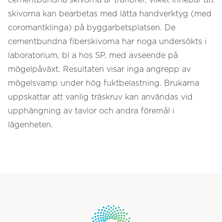
cementbundna skivorna är träfibrer, vilket innebär att
skivorna kan bearbetas med lätta handverktyg (med
coromantklinga) på byggarbetsplatsen. De
cementbundna fiberskivorna har noga undersökts i
laboratorium, bl a hos SP, med avseende på
mögelpåväxt. Resultaten visar inga angrepp av
mögelsvamp under hög fuktbelastning. Brukarna
uppskattar att vanlig träskruv kan användas vid
upphängning av tavlor och andra föremål i
lägenheten.