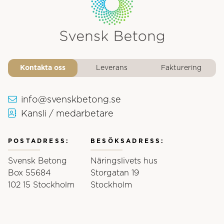
Svensk Betongs logotyp
Kontakta oss
Leverans
Fakturering
info@svenskbetong.se
Kansli / medarbetare
POSTADRESS:
BESÖKSADRESS:
Svensk Betong
Näringslivets hus
Box 55684
Storgatan 19
102 15 Stockholm
Stockholm