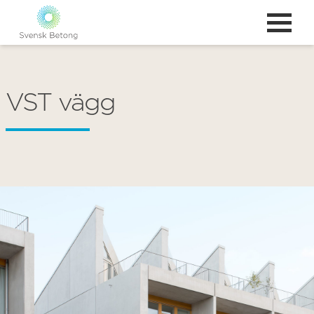
VST vägg