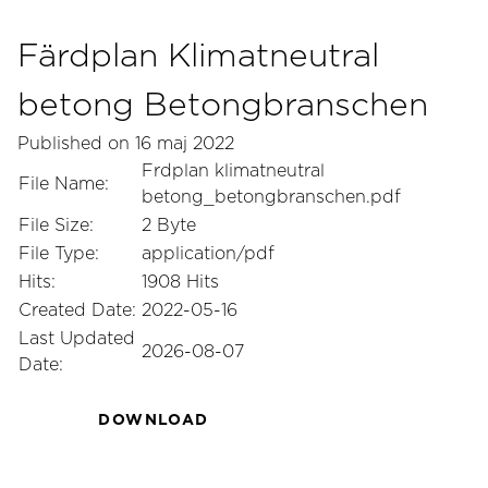
Färdplan Klimatneutral
betong Betongbranschen
Published on 16 maj 2022
Frdplan klimatneutral
File Name:
betong_betongbranschen.pdf
File Size:
2 Byte
File Type:
application/pdf
Hits:
1908 Hits
Created Date:
2022-05-16
Last Updated
2026-08-07
Date:
DOWNLOAD