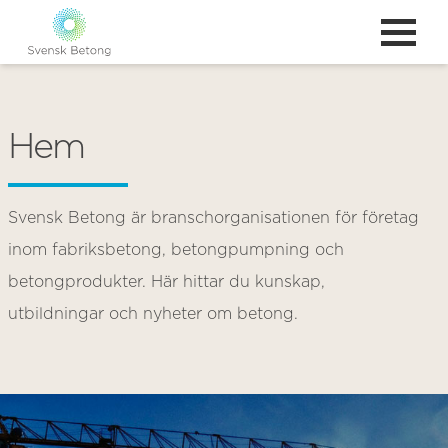
Hem
Svensk Betong är branschorganisationen för företag
inom fabriksbetong, betongpumpning och
betongprodukter. Här hittar du kunskap,
utbildningar och nyheter om betong.