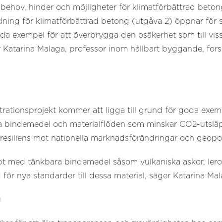
 behov, hinder och möjligheter för klimatförbättrad bet
ing för klimatförbättrad betong (utgåva 2) öppnar för 
exempel för att överbrygga den osäkerhet som till viss d
r Katarina Malaga, professor inom hållbart byggande, for
strationsprojekt kommer att ligga till grund för goda exe
va bindemedel
och materialflöden som minskar CO2-utsläp
resiliens mot nationella marknadsförändringar och geopol
t med tänkbara bindemedel såsom vulkaniska askor, leror 
lag för nya standarder till dessa material, säger Katarina Ma
g