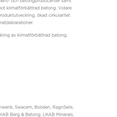
cement- och betongproducenter samt
 mot klimatförbättrad betong. Vidare
roduktutveckling, ökad cirkularitet
matdeklarationer.
ckling av klimatförbättrad betong,
chwenk, Swecem, Boliden, RagnSells,
LKAB Berg & Betong, LKAB Minerals,