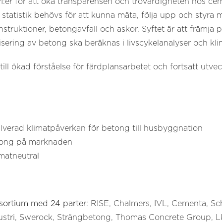
PI:er för att öka transparensen och trovärdigheten hos 
 statistik behövs för att kunna mäta, följa upp och styra
truktioner, betongavfall och askor. Syftet är att främja p
tisering av betong ska beräknas i livscykelanalyser och kli
ill ökad förståelse för färdplansarbetet och fortsatt utve
alverad klimatpåverkan för betong till husbyggnation
etong på marknaden
imatneutral
sortium med 24 parter
: RISE, Chalmers, IVL, Cementa, S
stri, Swerock, Strängbetong, Thomas Concrete Group, 