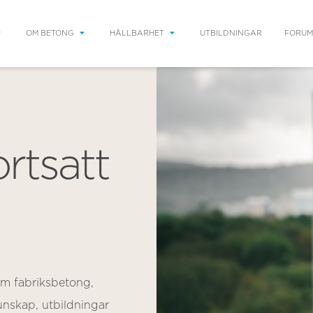
OM BETONG
HÅLLBARHET
UTBILDNINGAR
FORUM
rtsatt
om fabriksbetong,
nskap, utbildningar