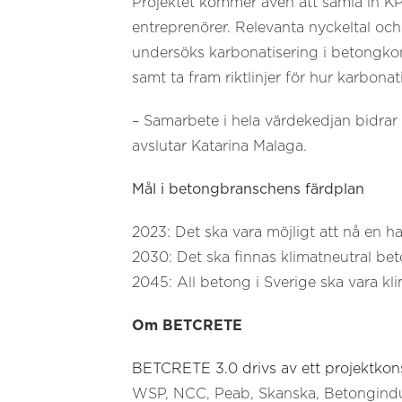
Projektet kommer även att samla in K
entreprenörer. Relevanta nyckeltal och
undersöks karbonatisering i betongkons
samt ta fram riktlinjer för hur karbona
– Samarbete i hela värdekedjan bidrar t
avslutar Katarina Malaga.
Mål i betongbranschens färdplan
2023: Det ska vara möjligt att nå en h
2030: Det ska finnas klimatneutral b
2045: All betong i Sverige ska vara kl
Om BETCRETE
BETCRETE 3.0 drivs av ett projektkon
WSP, NCC, Peab, Skanska, Betongindu