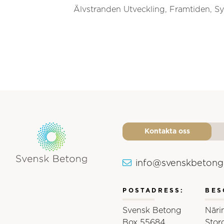
Älvstranden Utveckling, Framtiden, Sy
Kontakta oss
info@svenskbetong
Svensk Betongs logotyp
POSTADRESS:
BES
Svensk Betong
Näri
Box 55684
Stor