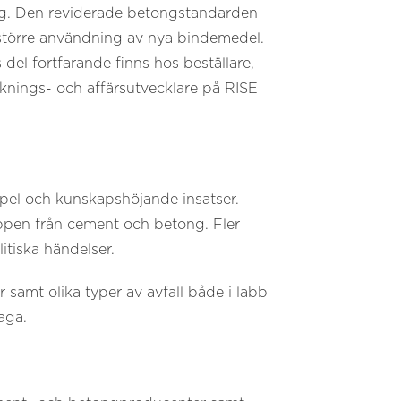
ong. Den reviderade betongstandarden
större användning av nya bindemedel.
el fortfarande finns hos beställare,
sknings- och affärsutvecklare på RISE
mpel och kunskapshöjande insatser.
pen från cement och betong. Fler
itiska händelser.
samt olika typer av avfall både i labb
laga.