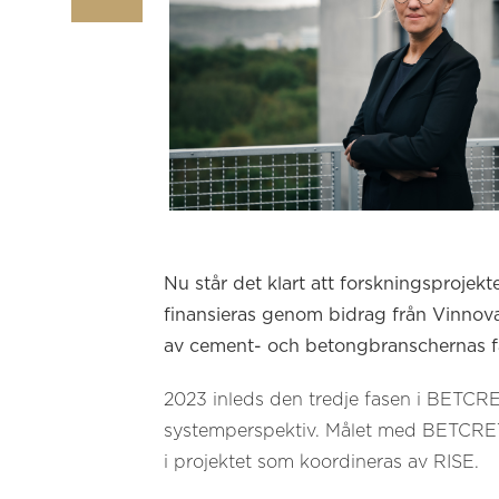
Nu står det klart att forskningsprojek
finansieras genom bidrag från Vinnova
av cement- och betongbranschernas fä
2023 inleds den tredje fasen i BETCR
systemperspektiv. Målet med
BETCRETE
i projektet som koordineras av RISE.